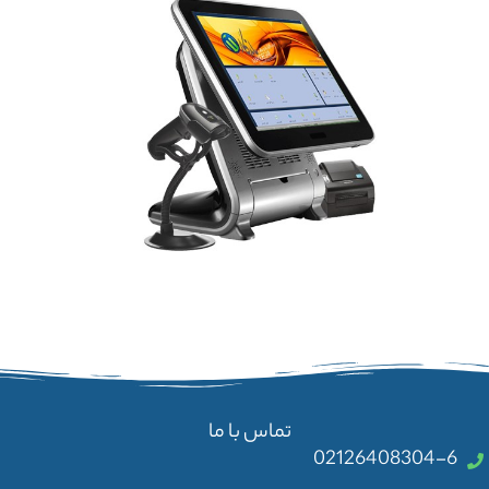
تماس با ما
02126408304-6