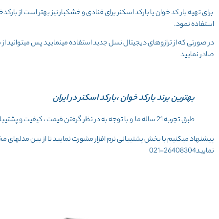
برای تهیه بار کد خوان یا بارکد اسکنر برای قنادی و خشکبار
نیز بهتر است از بارکدخ
استفاده نمود.
در صورتی که از ترازوهای دیجیتال نسل جدید استفاده مینمایید پس میتوانید از با
صادر نمایید
بهترین برند بارکد خوان ،بارکد اسکنر در ایران
طبق تجربه 21 ساله ما و با توجه به در نظر گرفتن قیمت ، کیفیت و پشتیبانی توصیه میکنیم از برند “دیتالاجیک “Datalogic استفاده نمایید.
پیشنهاد میکنیم با بخش پشتیبانی نرم افزار مشورت نمایید تا از بین مدلهای مختل
نمایید26408304-021