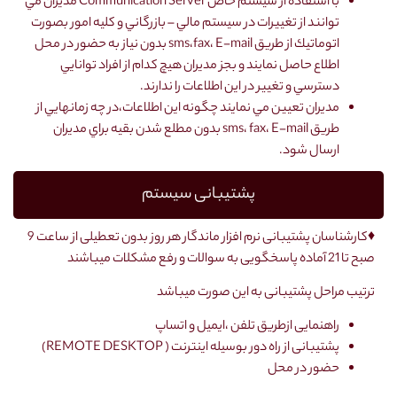
با استفاده از سيستم خاص Communication Server مديران مي
توانند از تغييرات در سيستم مالي – بازرگاني و كليه امور بصورت
اتوماتيك از طريق sms،fax، E-mail بدون نياز به حضور در محل
اطلاع حاصل نمايند و بجز مديران هيچ كدام از افراد توانايي
دسترسي و تغيير در اين اطلاعات را ندارند.
مديران تعيين مي نمايند چگونه اين اطلاعات،در چه زمانهايي از
طريق sms، fax، E-mail بدون مطلع شدن بقيه براي مديران
ارسال شود.
پشتیبانی سیستم
♦کارشناسان پشتیبانی نرم افزار ماندگار هر روز بدون تعطیلی از ساعت 9
صبح تا 21 آماده پاسخگویی به سوالات و رفع مشکلات میباشند
ترتیب مراحل پشتیبانی به این صورت میباشد
راهنمایی ازطریق تلفن ،ایمیل و اتساپ
پشتیبانی از راه دور بوسیله اینترنت ( REMOTE DESKTOP)
حضور در محل