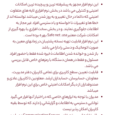
این نرم افزار مجهز به پیشرفته ترین و پيچيده ترين امکانات
امنیتی و کنترلی مي باشد در بخش نرم افزاري لايه هاي متفاوت
امنيتي كه دائما در حال تغيير و به روز شدن ميباشد توانسته اند از
خطا ها و تغييرات نا خواسته و يا دسترسي افراد غير مجاز به
اطلاعات جلوگيري نمايند. و در بخش سخت افزاري با بهره گیری از
امکانات شركت معتبر Safe net .usa بهر ه برده است .
این نرم افزار قابلیت تهیه نسخه پشتیبان در زمانهای معین به
صورت اتوماتیک و دستی را دارا مي باشد
باز شدن و خوانده شدن اطلاعات ذخيره شده فقط با حضور افراد
مسئول و فقط در همان دستگاه با رمزهاي خاص قابل بررسي
مي باشد.
قابلیت تعیین سطح کاربری برای تمامی کاربران دفتر مدیریت،
معاونان، حسابرسان، حسابداران ارشد، معاونین تا کاربران عادی و
صندوقداران از ديگر امكانات امنيتي خاص براي اين نرم افزار
ميباشد
مديران با توجه به ابزارهاي خاصي كه در اختيار آنها قرار مي گيرد
توانايي دسترسي به اطلاعات و گزارشاتي را دارند كه توسط بقيه
كاربران امكان پذير نيست