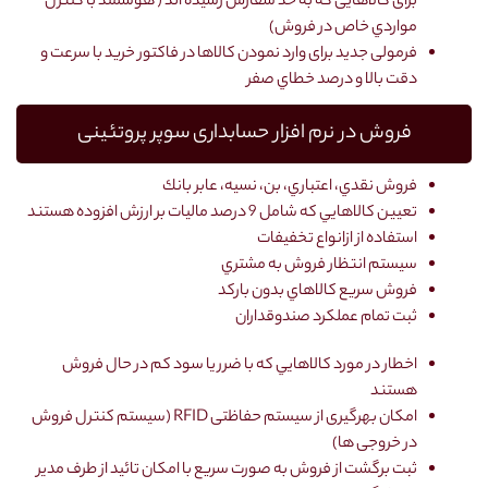
برای كالاهايی كه به حد سفارش رسيده اند ( هوشمند با كنترل
مواردي خاص در فروش)
فرمولی جديد برای وارد نمودن كالاها در فاكتور خريد با سرعت و
دقت بالا و درصد خطاي صفر
فروش در نرم افزار حسابداری سوپر پروتئینی
فروش نقدي، اعتباري، بن، نسيه، عابر بانك
تعيين كالاهايي كه شامل 9 درصد مالیات بر ارزش افزوده هستند
استفاده از ازانواع تخفیفات
سیستم انتظار فروش به مشتري
فروش سريع كالاهاي بدون باركد
ثبت تمام عملكرد صندوقداران
اخطار در مورد كالاهايي كه با ضرر يا سود كم در حال فروش
هستند
امکان بهرگیری از سیستم حفاظتی RFID (سیستم کنترل فروش
در خروجی ها)
ثبت برگشت از فروش به صورت سريع با امكان تائيد از طرف مدير