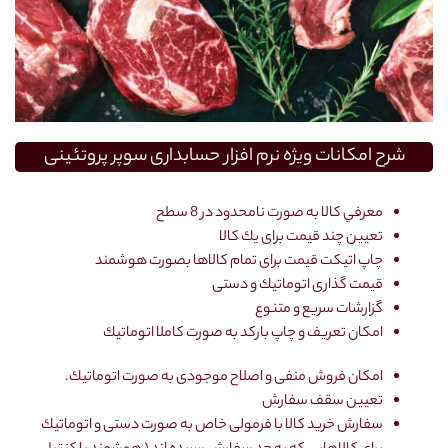
شرح امكانات ويژه نرم افزار حسابداری سوپر پروتئینی
معرفي كالا به صورت نامحدود در 8 سطح
تعيين چند قيمت برای يك كالا
چاپ اتيكت قيمت برای تمام كالاها بصورت هوشمند
قيمت گذاری اتوماتيك و دستی
گزارشات سريع و متنوع
امكان تعريف و چاپ باركد به صورت كاملا اتوماتيك
امكان فروش منفی و اصلاح موجودی به صورت اتوماتيك.
تعيين سقف سفارش
سفارش خريد كالا با فرمولی خاص به صورت دستی و اتوماتيك