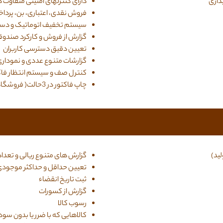
بداری
دارای کنترلهای امنیتی متفاوت د
فروش نقدی، اعتباری، بن، پردا
سیستم تخفیف اتوماتیک و دس
گزارش از فروش و کارکرد صندوقد
تعیین دقیق دسترسی کاربران
گزارشات متنوع عددی و نمودار
کنترل صف و سیستم انتظار فاک
چاپ فاکتور در 3حالت( فروشگاهی،رسمی،سفارشات)
لید)
گزارش های متنوع ریالی و تعدادی 
تعیین حداقل و حداکثر موجودی
ثبت تاریخ انقضاء
گزارش از کسورات
رسوب کالا
کالاهایی که با ضرر یا بدون س