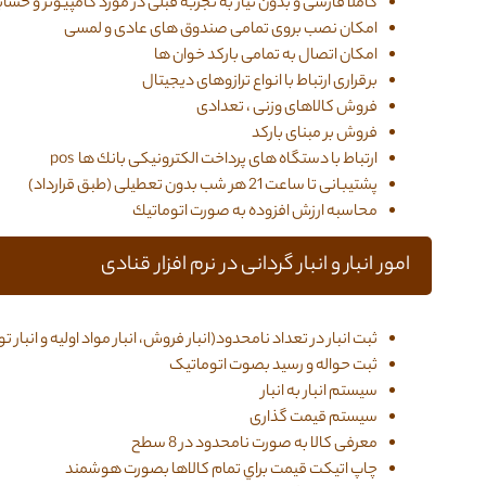
كاملا فارسی و بدون نياز به تجربه قبلی در مورد كامپيوتر و حسا
امکان نصب بروی تمامی صندوق های عادی و لمسی
امكان اتصال به تمامی باركد خوان ها
برقراری ارتباط با انواع ترازوهای دیجیتال
فروش کالاهای وزنی ، تعدادی
فروش بر مبنای بارکد
ارتباط با دستگاه های پرداخت الكترونيكی بانك ها pos
پشتيبانی تا ساعت 21 هر شب بدون تعطيلی (طبق قرارداد)
محاسبه ارزش افزوده به صورت اتوماتيك
امور انبار و انبار گردانی در نرم افزار قنادی
ثبت انبار در تعداد نامحدود(انبار فروش، انبار مواد اولیه و انبار تو
ثبت حواله و رسید بصوت اتوماتیک
سیستم انبار به انبار
سیستم قیمت گذاری
معرفی كالا به صورت نامحدود در 8 سطح
چاپ اتيكت قيمت براي تمام كالاها بصورت هوشمند